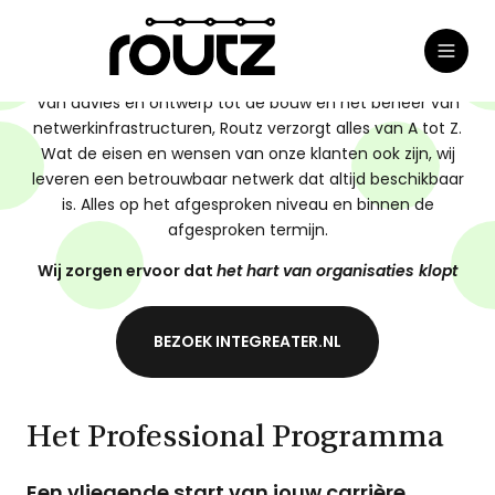
Meteen
WORD JIJ DE DEVOPS EXPERT
Toggl
naar
DEVOPS ENGINEER
naviga
de
Van advies en ontwerp tot de bouw en het beheer van
content
netwerkinfrastructuren, Routz verzorgt alles van A tot Z.
Wat de eisen en wensen van onze klanten ook zijn, wij
leveren een betrouwbaar netwerk dat altijd beschikbaar
is. Alles op het afgesproken niveau en binnen de
afgesproken termijn.
Wij zorgen ervoor dat
het hart van organisaties klopt
BEZOEK INTEGREATER.NL
Het Professional Programma
Een vliegende start van jouw carrière